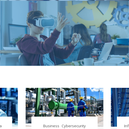
ra
Business
Cybersecurity
In