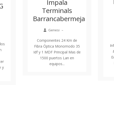
Impala
LG
Terminals
Barrancabermeja
Genesi
–
Componentes 24 Km de
dos
In
Fibra Óptica Monomodo 35
n
Idf y 1 MDF Principal Mas de
E
1500 puertos Lan en
ter
equipos...
e y