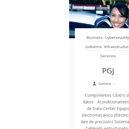
Business
Cybersecurit
Gobierno
Infraestructu
Servicios
PGJ
Genesi
–
Componentes CEntro d
datos Acondicionamien
de Data Center Equip
electromecánico (Eléctric
Aire de precisión) Sistem
Cableado estructurado..