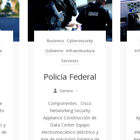
y
Business
Cybersecurity
ra
Gobierno
Infraestructura
In
Servicios
Policía Federal
Genesi
–
e
Componentes Cisco
to
Networking Security
o
Appliance Construcción de
A
o y
Data Center Equipo
a de
electromecánico (eléctrico y
el
.
Aire de precisión) Sistema de
Air