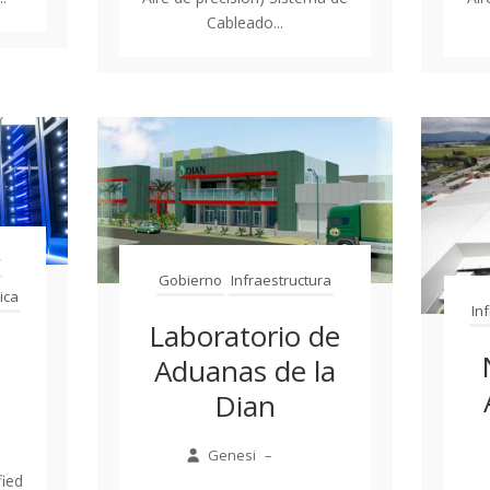
Cableado...
y
Gobierno
Infraestructura
ica
In
Laboratorio de
r
Aduanas de la
Dian
Genesi
–
ied