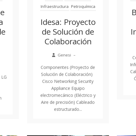
Infraestructura
Petroquímica
de
B
a
Idesa: Proyecto
de
de Solución de
I
Colaboración
Genesi
–
C
In
Componentes (Proyecto de
Ca
Solución de Colaboración)
 LG
Ó
Cisco Networking Security
Appliance Equipo
electromecánico (Eléctrico y
n
Aire de precisión) Cableado
estructurado...