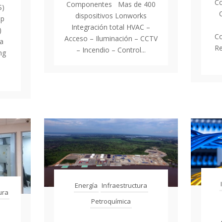
C
Componentes Mas de 400
S)
dispositivos Lonworks
pp
Integración total HVAC –
)
Co
Acceso – Iluminación – CCTV
ra
Re
– Incendio – Control...
ng
Energía
Infraestructura
ura
Petroquímica