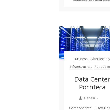
Business
Cybersecurit
Infraestructura
Petroquím
Data Cente
Pochteca
Genesi
–
Componentes Cisco Unif