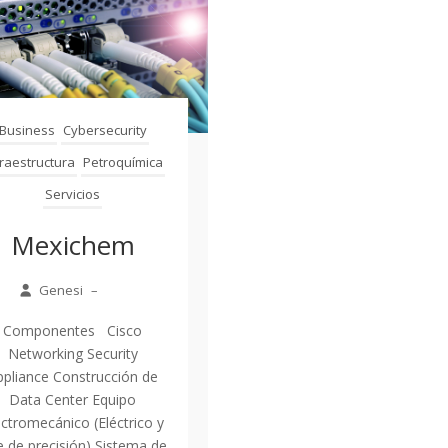
Business
Cybersecurity
fraestructura
Petroquímica
Servicios
Mexichem
Genesi
–
Componentes Cisco
Networking Security
ppliance Construcción de
Data Center Equipo
ectromecánico (Eléctrico y
e de precisión) Sistema de